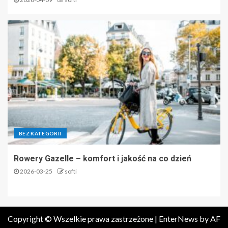
BEZ KATEGORII
Rowery Gazelle – komfort i jakość na co dzień
2026-03-25
softi
Copyright © Wszelkie prawa zastrzeżone
|
EnterNews
by AF