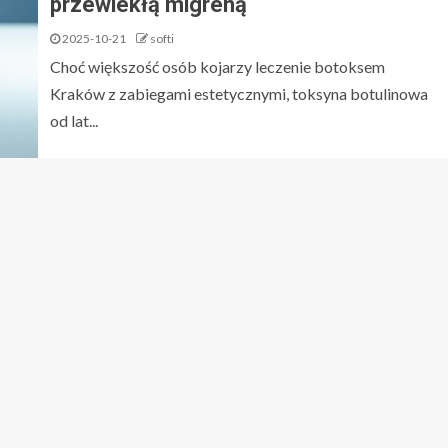
przewlekłą migreną
2025-10-21
softi
Choć większość osób kojarzy leczenie botoksem
Kraków z zabiegami estetycznymi, toksyna botulinowa
od lat...