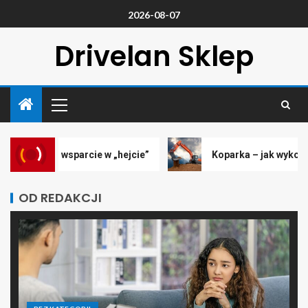
2026-08-07
Drivelan Sklep
y – wsparcie w „hejcie”
Koparka – jak wykorzystuje 
OD REDAKCJI