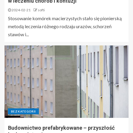
w leczeniu chorób i kontuzji
Rowery Gazelle – komfort i
2024-02-21
softi
jakość na co dzień
Stosowanie komórek macierzystych stało się pionierską
4
metodą leczenia różnego rodzaju urazów, schorzeń
stawów i...
Mieszkania do wynajęcia – co
powinien wiedzieć każdy
właściciel?
5
Psychoterapia młodzieży –
wsparcie w „hejcie”
1
BEZ KATEGORII
Budownictwo prefabrykowane – przyszłość