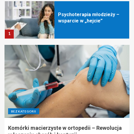
Psychoterapia młodzieży –
wsparcie w „hejcie”
1
Koparka – jak wykorzystuje
się ją w nowoczesnych
pracach budowlanych
2
Geodeta – jak pomaga w
analizie MPZP i planowaniu
inwestycji?
BEZ KATEGORII
3
Komórki macierzyste w ortopedii – Rewolucja