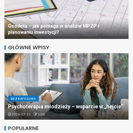
Geodeta – jak pomaga w analizie MPZP i
planowaniu inwestycji?
GŁÓWNE WPISY
BEZ KATEGORII
Mieszkania do wynajęcia – co
Psychoterapia młodzieży – wsparcie w „hejcie”
powinien wiedzieć każdy
2026-07-15
softi
właściciel?
5
POPULARNE