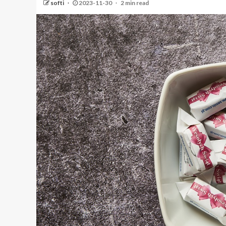
softi
2023-11-30
2 min read