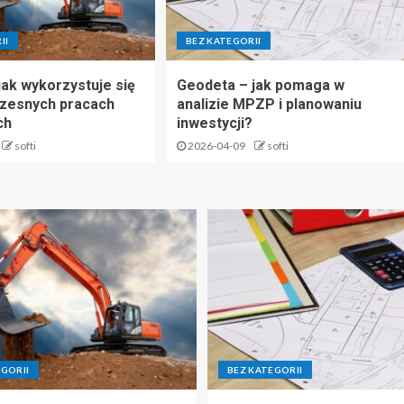
II
BEZ KATEGORII
jak wykorzystuje się
Geodeta – jak pomaga w
czesnych pracach
analizie MPZP i planowaniu
ch
inwestycji?
softi
2026-04-09
softi
EGORII
BEZ KATEGORII