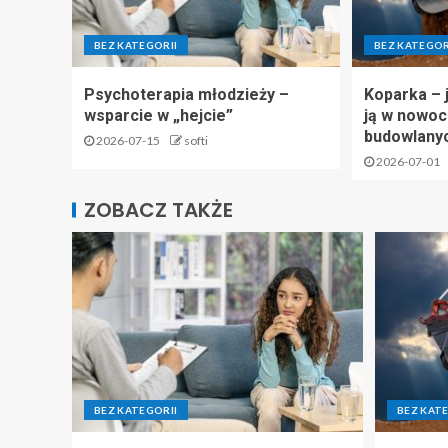
BEZ KATEGORII
BEZ KATEGOR
Psychoterapia młodzieży –
Koparka – 
wsparcie w „hejcie”
ją w nowo
budowlany
2026-07-15
softi
2026-07-01
ZOBACZ TAKŻE
BEZ KATEGORII
BEZ KAT