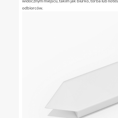
widocznym miejscu, takim jak biurko, torba lub notes
odbiorców.