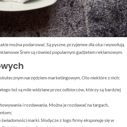
jakie można podarować. Są pyszne, przyjemne dla oka i wywołują
 reklamowe Śrem są również popularnym gadżetem reklamowym.
mowych
je skutecznym narzędziem marketingowym. Oto niektóre z nich:
tego też są mile widziane przez odbiorców, którzy są bardziej
zechowywania i rozdawania. Można je rozdawać na targach,
entom;
świadomości marki. Słodycze z logo firmy eksponuje się w