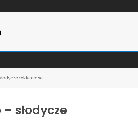
p
– słodycze reklamowe
e – słodycze