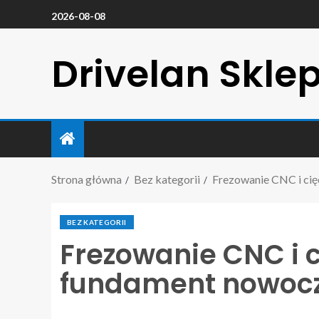
2026-08-08
Drivelan Skle
Strona główna
Bez kategorii
Frezowanie CNC i cię
BEZ KATEGORII
Frezowanie CNC i c
fundament nowocz