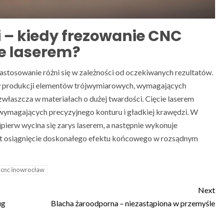
 – kiedy frezowanie CNC
ie laserem?
astosowanie różni się w zależności od oczekiwanych rezultatów.
 w produkcji elementów trójwymiarowych, wymagających
łaszcza w materiałach o dużej twardości. Cięcie laserem
 wymagających precyzyjnego konturu i gładkiej krawędzi. W
pierw wycina się zarys laserem, a następnie wykonuje
st osiągnięcie doskonałego efektu końcowego w rozsądnym
i cnc inowrocław
Next
ug
Blacha żaroodporna – niezastąpiona w przemyśle