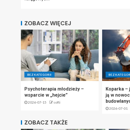
ZOBACZ WIĘCEJ
BEZ KATEGORII
BEZ KATEGOR
Psychoterapia młodzieży –
Koparka – 
wsparcie w „hejcie”
ją w nowo
budowlany
2026-07-15
softi
2026-07-01
ZOBACZ TAKŻE