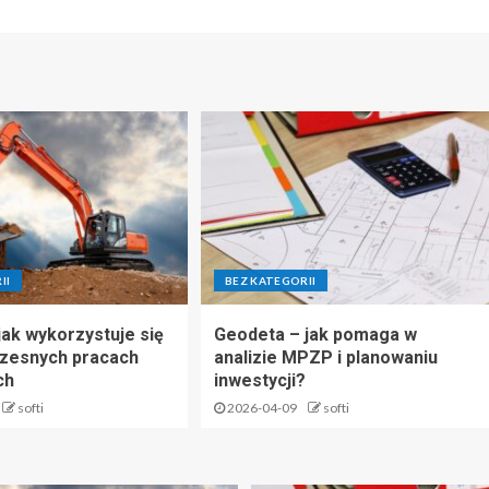
II
BEZ KATEGORII
jak wykorzystuje się
Geodeta – jak pomaga w
czesnych pracach
analizie MPZP i planowaniu
ch
inwestycji?
softi
2026-04-09
softi