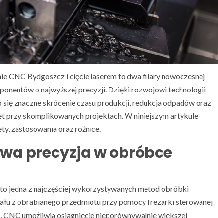
ie CNC Bydgoszcz i cięcie laserem to dwa filary nowoczesnej
onentów o najwyższej precyzji. Dzięki rozwojowi technologii
 się znaczne skrócenie czasu produkcji, redukcja odpadów oraz
wet przy skomplikowanych projektach. W niniejszym artykule
ety, zastosowania oraz różnice.
owa precyzja w obróbce
to jedna z najczęściej wykorzystywanych metod obróbki
iału z obrabianego przedmiotu przy pomocy frezarki sterowanej
 CNC umożliwia osiągnięcie nieporównywalnie większej