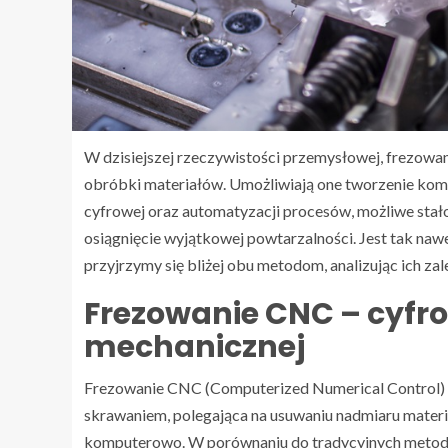
W dzisiejszej rzeczywistości przemysłowej, frezowan
obróbki materiałów. Umożliwiają one tworzenie komp
cyfrowej oraz automatyzacji procesów, możliwe stało
osiągnięcie wyjątkowej powtarzalności. Jest tak na
przyjrzymy się bliżej obu metodom, analizując ich zal
Frezowanie CNC – cyfr
mechanicznej
Frezowanie CNC (Computerized Numerical Control) 
skrawaniem, polegająca na usuwaniu nadmiaru mater
komputerowo. W porównaniu do tradycyjnych metod,